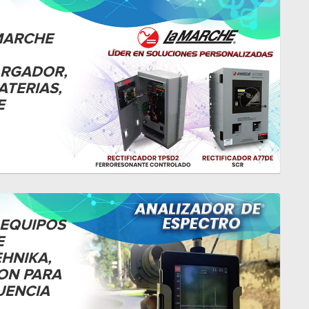
MARCHE
ARGADOR,
ATERIAS,
E
 EQUIPOS
E
EHNIKA,
ON PARA
UENCIA