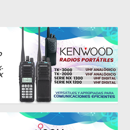
D
-
K