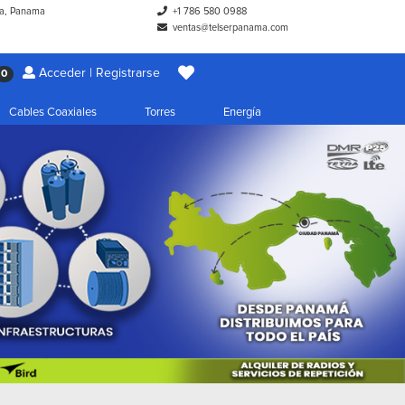
a, Panama
+1 786 580 0988
ventas@telserpanama.com
Acceder | Registrarse
0
Cables Coaxiales
Torres
Energía