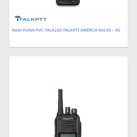
Radio Portátil PoC iTALK220 ITALKPTT AMÉRICA Red 3G – 4G