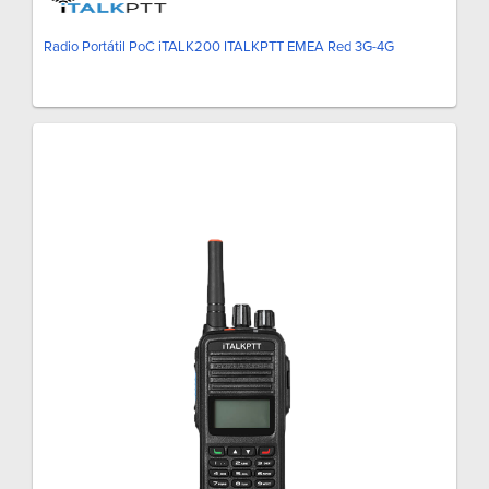
Radio Portátil PoC iTALK200 ITALKPTT EMEA Red 3G-4G