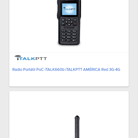
Radio Portátil PoC iTALK660b iTALKPTT AMÉRICA Red 3G-4G