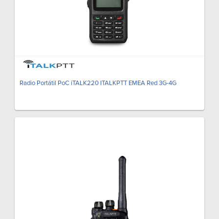
Radio Portátil PoC iTALK220 ITALKPTT EMEA Red 3G-4G