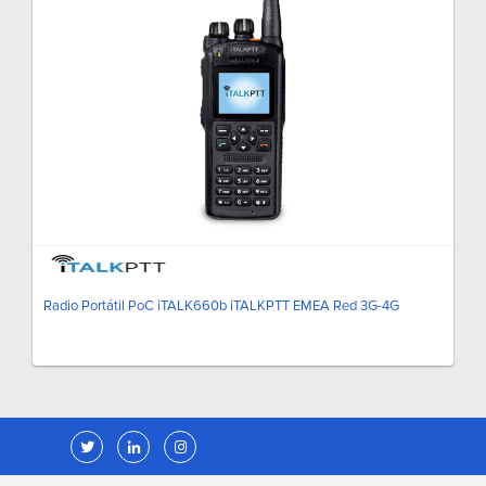
Radio Portátil PoC iTALK660b iTALKPTT EMEA Red 3G-4G