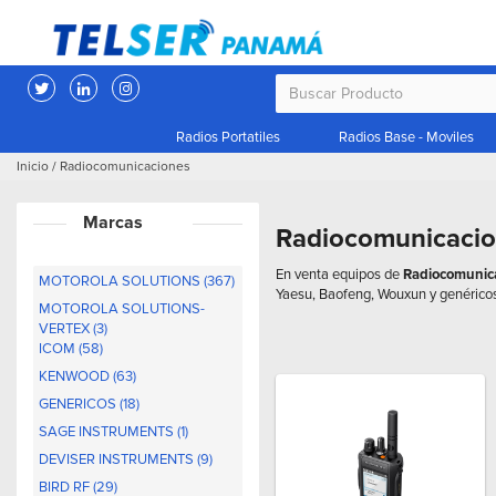
Radios Portatiles
Radios Base - Moviles
Inicio
/
Radiocomunicaciones
Marcas
Radiocomunicaci
En venta equipos de
Radiocomunic
MOTOROLA SOLUTIONS (367)
Yaesu, Baofeng, Wouxun y genéricos
MOTOROLA SOLUTIONS-
VERTEX (3)
ICOM (58)
KENWOOD (63)
GENERICOS (18)
SAGE INSTRUMENTS (1)
DEVISER INSTRUMENTS (9)
BIRD RF (29)