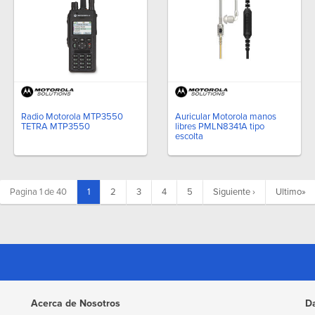
Radio Motorola MTP3550
Auricular Motorola manos
TETRA MTP3550
libres PMLN8341A tipo
escolta
(current)
Pagina 1 de 40
1
2
3
4
5
Siguiente
›
Ultimo
»
Acerca de Nosotros
D