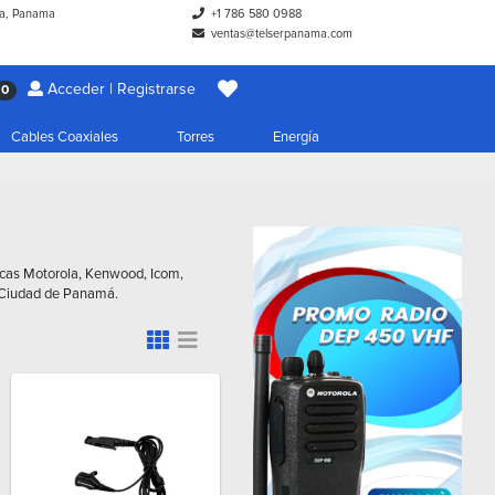
a, Panama
+1 786 580 0988
ventas@telserpanama.com
Acceder | Registrarse
0
Cables Coaxiales
Torres
Energía
arcas Motorola, Kenwood, Icom,
n Ciudad de Panamá.