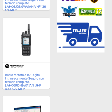
teclado completo
LAH06JDN9WA1AN VHF 136-
174 MHz
Radio Motorola R7 Digital
Intrínsecamente Seguro con
teclado completo
LAH06RDN9WA1AN UHF
400-527 MHz