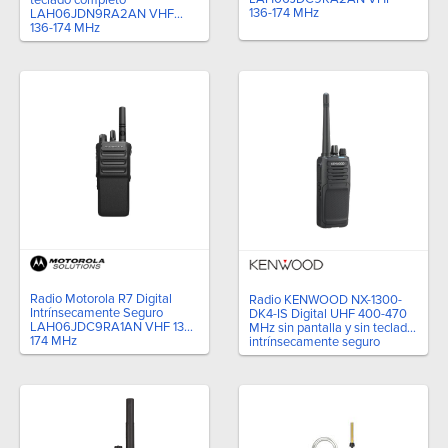
136-174 MHz
LAH06JDN9RA2AN VHF
136-174 MHz
Radio Motorola R7 Digital
Radio KENWOOD NX-1300-
Intrínsecamente Seguro
DK4-IS Digital UHF 400-470
LAH06JDC9RA1AN VHF 136-
MHz sin pantalla y sin teclado
174 MHz
intrínsecamente seguro