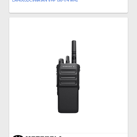
LAH06JDC9WA1AN VHF 136-174 MHz