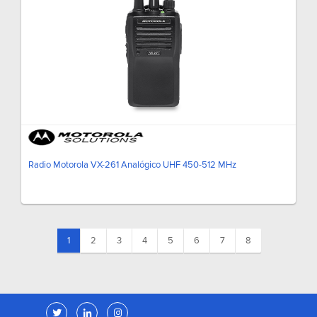
Radio Motorola VX-261 Analógico UHF 450-512 MHz
(current)
1
2
3
4
5
6
7
8