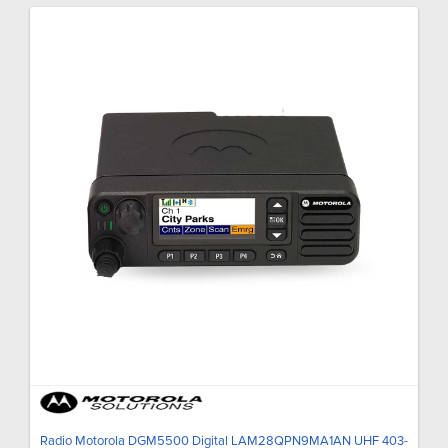
Radio Motorola DGM5500 Digital LAM28QPN9MA1AN UHF 403-