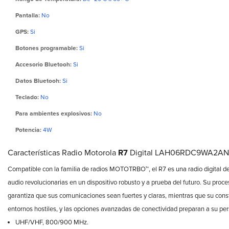
Pantalla:
No
GPS:
Si
Botones programable:
Si
Accesorio Bluetooh:
Si
Datos Bluetooh:
Si
Teclado:
No
Para ambientes explosivos:
No
Potencia:
4W
Características Radio Motorola
R7
Digital LAH06RDC9WA2AN
Compatible con la familia de radios MOTOTRBO™, el R7 es una radio digital d
audio revolucionarias en un dispositivo robusto y a prueba del futuro. Su pr
garantiza que sus comunicaciones sean fuertes y claras, mientras que su cons
entornos hostiles, y las opciones avanzadas de conectividad preparan a su pers
UHF/VHF, 800/900 MHz.