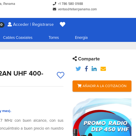
a, Panama
+1 786 580 0988
ventas@telserpanama.com
Acceder | Registrarse
0
Cables Coaxiales
Torres
Energía
Comparte
A2AN UHF 400-
AÑADIR A LA COTIZACIÓN
y mas).
 MHz con buen alcance, con sus
 encuéntralo a buen precio en nuestro