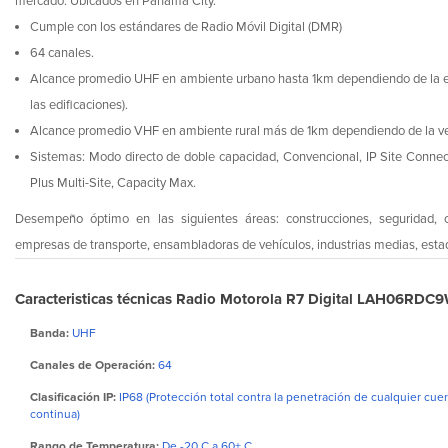
mercado. Ubicados en Panamá City.
Cumple con los estándares de Radio Móvil Digital (DMR)
64 canales.
Alcance promedio UHF en ambiente urbano hasta 1km dependiendo de la est
las edificaciones).
Alcance promedio VHF en ambiente rural más de 1km dependiendo de la veg
Sistemas: Modo directo de doble capacidad, Convencional, IP Site Connect
Plus Multi-Site, Capacity Max.
Desempeño óptimo en las siguientes áreas: construcciones, seguridad, ce
empresas de transporte, ensambladoras de vehículos, industrias medias, estadi
Caracteristicas técnicas Radio Motorola R7 Digital LAH06R
Banda:
UHF
Canales de Operación:
64
Clasificación IP:
IP68 (Protección total contra la penetración de cualquier cue
continua)
Rango de Temperatura:
De -20 C a 60+ C