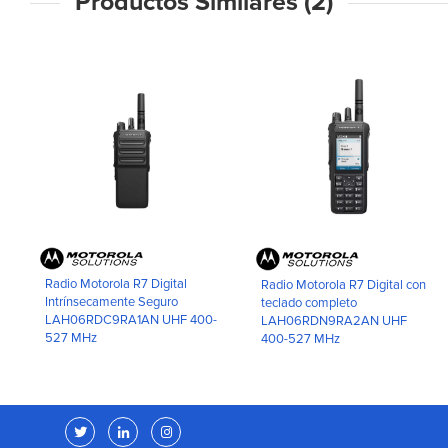
Productos Similares (2)
Radio Motorola R7 Digital
Radio Motorola R7 Digital con
Intrínsecamente Seguro
teclado completo
LAH06RDC9RA1AN UHF 400-
LAH06RDN9RA2AN UHF
527 MHz
400-527 MHz