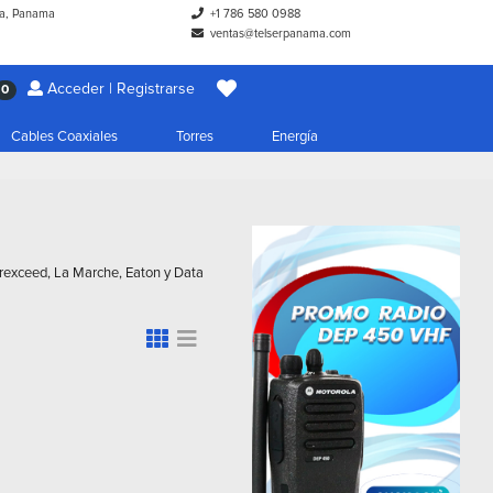
a, Panama
+1 786 580 0988
ventas@telserpanama.com
Acceder | Registrarse
0
Cables Coaxiales
Torres
Energía
erexceed, La Marche, Eaton y Data