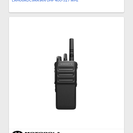
LAH06RDC9RA1AN UHF 400-527 MHz