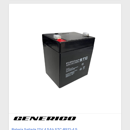
Batería Sellada 12V 4.5Ah STC-BS12-4.5