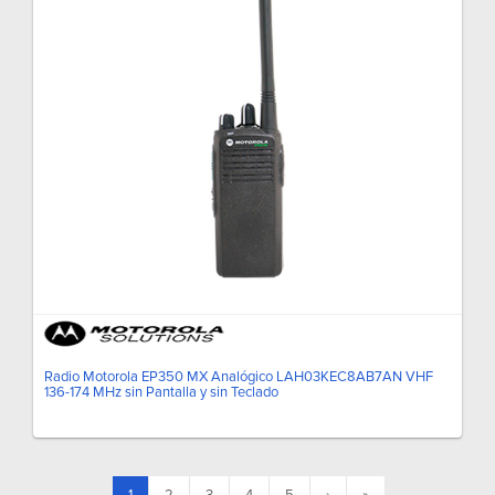
Radio Motorola EP350 MX Analógico LAH03KEC8AB7AN VHF
136-174 MHz sin Pantalla y sin Teclado
(current)
1
2
3
4
5
›
»