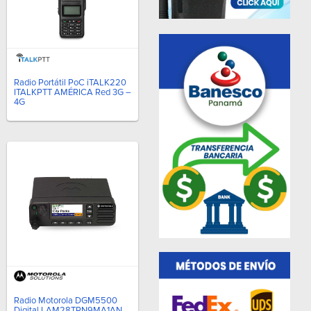
Radio Portátil PoC iTALK220
ITALKPTT AMÉRICA Red 3G –
4G
Radio Motorola DGM5500
Digital LAM28TRN9MA1AN