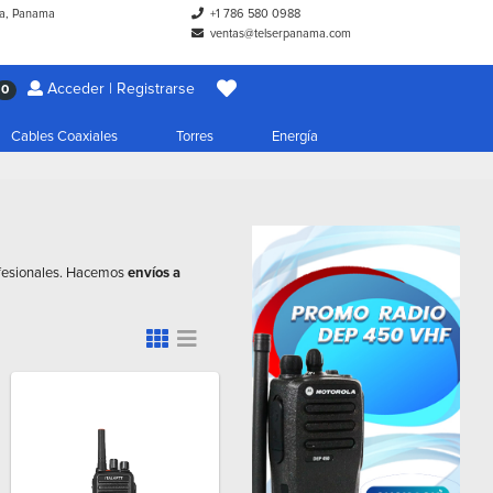
a, Panama
+1 786 580 0988
ventas@telserpanama.com
Acceder | Registrarse
0
Cables Coaxiales
Torres
Energía
rofesionales. Hacemos
envíos a