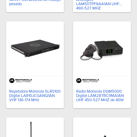
pesado
LAM50TPF9AA1AN UHF
490-527 MHZ
Repetidora Motorola SLR5100
Radio Motorola DGM5000
Digital LAR10JCGANQ1AN
Digital LAM28TRC9MA1AN
VHF 136-174 MHz
UHF 450-527 MHZ de 40W