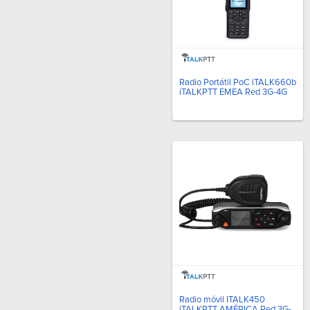
Radio Portátil PoC iTALK660b
iTALKPTT EMEA Red 3G-4G
Radio móvil ITALK450
iTALKPTT AMÉRICA Red 3G-