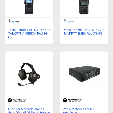
Radio Portátil PoC iTALK660b
Radio Portátil PoC iTALK220
iTALKPTT AMÉRICA Red 3G-
ITALKPTT EMEA Red 3G-4G
4G
Auricular Motorola manos
Radio Motorola EM400
libres PMLN8085A de trabajo
Analógico