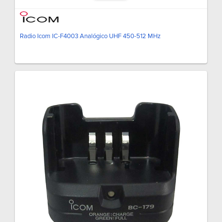
Radio Icom IC-F4003 Analógico UHF 450-512 MHz