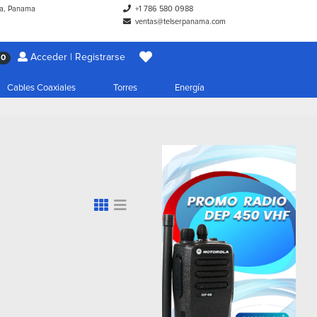
a, Panama
+1 786 580 0988
ventas@telserpanama.com
Acceder | Registrarse
0
Cables Coaxiales
Torres
Energía