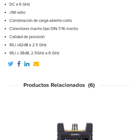
DC a 6 GHz
≤1W vatio
Combinación de carga-abierto-corto
Conectores macho tipo DIN 7/16 macho
Calidad de precisión
lRLl ≥42dB a 2.5 GHz
lRLl ≥ 38dB, 2.5GHz a 6 GHz
Productos Relacionados (6)
k