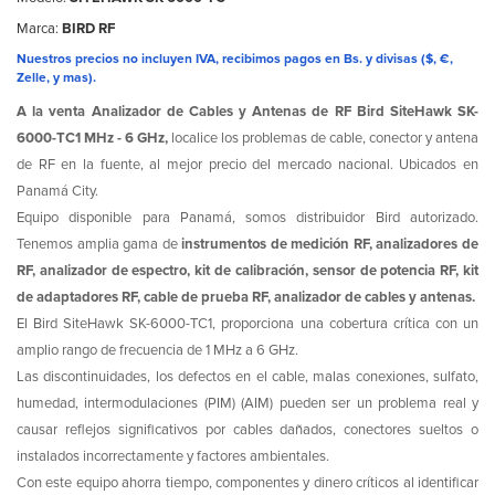
Marca:
BIRD RF
Nuestros precios no incluyen IVA, recibimos pagos en Bs. y divisas ($, €,
Zelle, y mas).
A la venta Analizador de Cables y Antenas de RF Bird SiteHawk SK-
6000-TC1 MHz - 6 GHz,
localice los problemas de cable, conector y antena
de RF en la fuente, al mejor precio del mercado nacional. Ubicados en
Panamá City.
Equipo disponible para Panamá, somos distribuidor Bird autorizado.
Tenemos amplia gama de
instrumentos de medición RF, analizadores de
RF, analizador de espectro, kit de calibración, sensor de potencia RF, kit
de adaptadores RF, cable de prueba RF, analizador de cables y antenas.
El Bird SiteHawk SK-6000-TC1, proporciona una cobertura crítica con un
amplio rango de frecuencia de 1 MHz a 6 GHz.
Las discontinuidades, los defectos en el cable, malas conexiones, sulfato,
humedad, intermodulaciones (PIM) (AIM) pueden ser un problema real y
causar reflejos significativos por cables dañados, conectores sueltos o
instalados incorrectamente y factores ambientales.
Con este equipo ahorra tiempo, componentes y dinero críticos al identificar