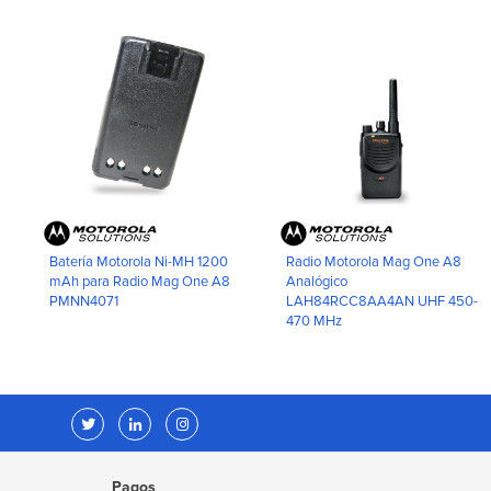
Batería Motorola Ni-MH 1200
Radio Motorola Mag One A8
mAh para Radio Mag One A8
Analógico
PMNN4071
LAH84RCC8AA4AN UHF 450-
470 MHz
Pagos