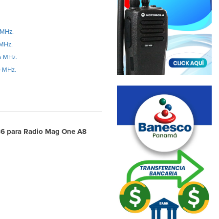
 MHz.
MHz.
5 MHz.
 MHz.
686 para Radio Mag One A8