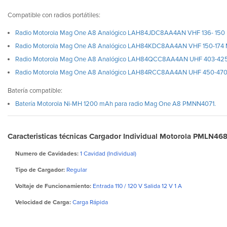
Compatible con radios portátiles:
Radio Motorola Mag One A8 Analógico LAH84JDC8AA4AN VHF 136- 150
Radio Motorola Mag One A8 Analógico LAH84KDC8AA4AN VHF 150-174 
Radio Motorola Mag One A8 Analógico LAH84QCC8AA4AN UHF 403-42
Radio Motorola Mag One A8 Analógico LAH84RCC8AA4AN UHF 450-470
Batería compatible:
Batería Motorola Ni-MH 1200 mAh para radio Mag One A8 PMNN4071.
Caracteristicas técnicas Cargador Individual Motorola PMLN4
Numero de Cavidades:
1 Cavidad (Individual)
Tipo de Cargador:
Regular
Voltaje de Funcionamiento:
Entrada 110 / 120 V Salida 12 V 1 A
Velocidad de Carga:
Carga Rápida