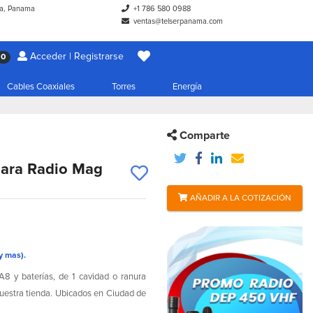
a, Panama
+1 786 580 0988
ventas@telserpanama.com
Acceder | Registrarse
0
Cables Coaxiales
Torres
Energía
Comparte
para Radio Mag
AÑADIR A LA COTIZACIÓN
y mas).
 y baterías, de 1 cavidad o ranura
n nuestra tienda. Ubicados en Ciudad de