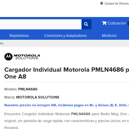
Ciudad de Panam
Cotización
Repetidoras
Conectores y Adaptadores
Medicion
les
Cargador Individual Motorola PMLN4686 
One A8
Modelo:
PMLN4686
Marca:
MOTOROLA SOLUTIONS
Nuestros precios no incluyen IVA, recibimos pagos en Bs. y divisas ($, €, Zelle, 
Encuentra Cargador Individual Motorola
PMLN4686
para Radio Mag One A8
original, sin pantalla de carga rápida, con características y precios únicos e
Panamá.