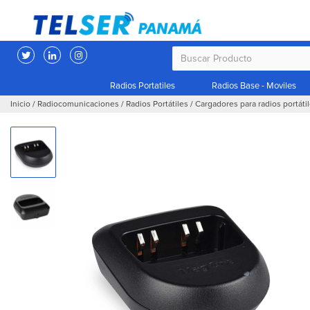
Radios Portatiles
Radios Base - Moviles
Inicio
/
Radiocomunicaciones
/
Radios Portátiles
/
Cargadores para radios portáti