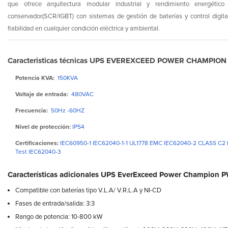
que ofrece arquitectura modular industrial y rendimiento energéti
conservador(SCR/IGBT) con sistemas de gestión de baterías y control digit
fiabilidad en cualquier condición eléctrica y ambiental.
Caracteristicas técnicas UPS EVEREXCEED POWER CHAMPIO
Potencia KVA:
150KVA
Voltaje de entrada:
480VAC
Frecuencia:
50Hz -60HZ
Nivel de protección:
IP54
Certificaciones:
IEC60950-1 IEC62040-1-1 UL1778 EMC IEC62040-2 CLASS C2
Test IEC62040-3
Características adicionales UPS EverExceed Power Champion
Compatible con baterías tipo V.L.A/ V.R.L.A y NI-CD
Fases de entrada/salida: 3:3
Rango de potencia: 10-800 kW