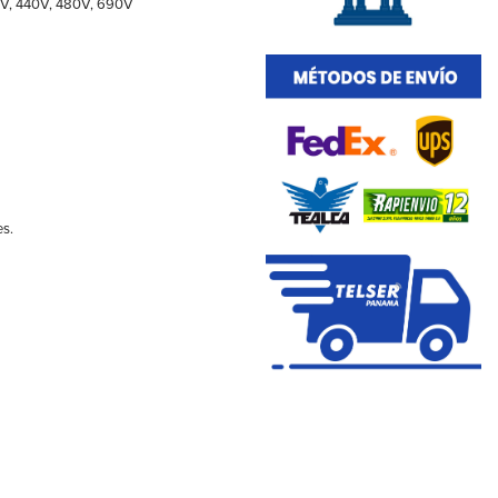
15V, 440V, 480V, 690V
es.