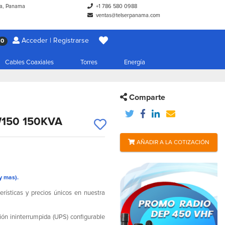
a, Panama
+1 786 580 0988
ventas@telserpanama.com
Acceder | Registrarse
0
Cables Coaxiales
Torres
Energía
Comparte
150 150KVA
AÑADIR A LA COTIZACIÓN
y mas).
erísticas y precios únicos en nuestra
n ininterrumpida (UPS) configurable