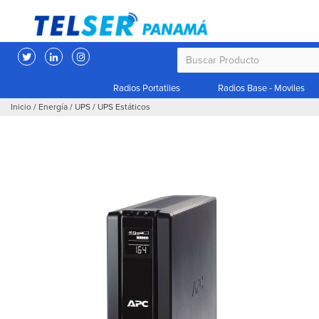
Radios Portatiles
Radios Base - Moviles
Inicio
/
Energía
/
UPS
/
UPS Estáticos