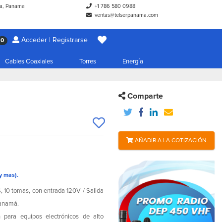
a, Panama
+1 786 580 0988
ventas@telserpanama.com
Acceder | Registrarse
0
Cables Coaxiales
Torres
Energía
Comparte
AÑADIR A LA COTIZACIÓN
y mas).
10 tomas, con entrada 120V / Salida
Panamá.
 para equipos electrónicos de alto