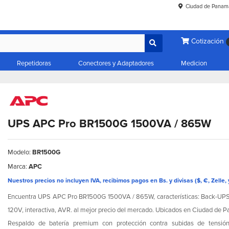
Ciudad de Panam
Cotización
Repetidoras
Conectores y Adaptadores
Medicion
UPS APC Pro BR1500G 1500VA / 865W
Modelo:
BR1500G
Marca:
APC
Nuestros precios no incluyen IVA, recibimos pagos en Bs. y divisas ($, €, Zelle, 
Encuentra UPS APC Pro BR1500G 1500VA / 865W, características: Back-UPS, 
120V, interactiva, AVR. al mejor precio del mercado. Ubicados en Ciudad de 
Respaldo de batería premium con protección contra subidas de tensión