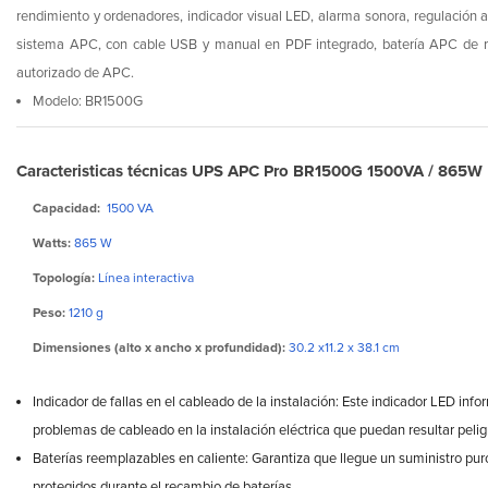
rendimiento y ordenadores, indicador visual LED, alarma sonora, regulación a
sistema APC, con cable USB y manual en PDF integrado, batería APC de re
autorizado de APC.
Modelo: BR1500G
Caracteristicas técnicas UPS APC Pro BR1500G 1500VA / 865W
Capacidad:
1500 VA
Watts:
865 W
Topología:
Línea interactiva
Peso:
1210 g
Dimensiones (alto x ancho x profundidad):
30.2 x11.2 x 38.1 cm
Indicador de fallas en el cableado de la instalación: Este indicador LED info
problemas de cableado en la instalación eléctrica que puedan resultar pelig
Baterías reemplazables en caliente: Garantiza que llegue un suministro pur
protegidos durante el recambio de baterías.