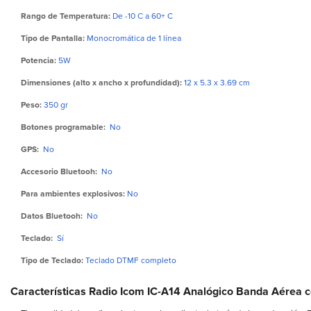
Rango de Temperatura:
De -10 C a 60+ C
Tipo de Pantalla:
Monocromática de 1 línea
Potencia:
5W
Dimensiones (alto x ancho x profundidad):
12 x 5.3 x 3.69 cm
Peso:
350 gr
Botones programable:
No
GPS:
No
Accesorio Bluetooh:
No
Para ambientes explosivos:
No
Datos Bluetooh:
No
Teclado:
Sí
Tipo de Teclado:
Teclado DTMF completo
Características Radio Icom IC-A14 Analógico Banda Aérea 