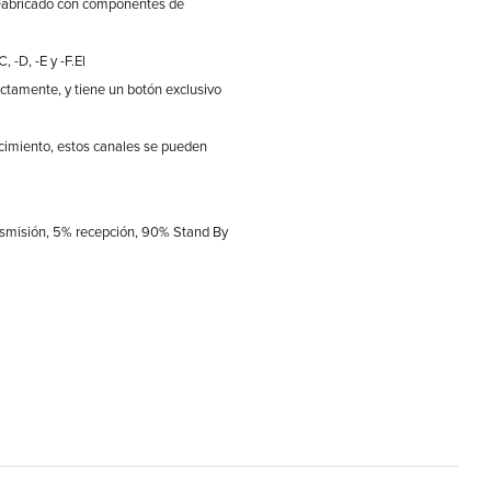
. Fabricado con componentes de
-D, -E y -F.El
ectamente, y tiene un botón exclusivo
cimiento, estos canales se pueden
ansmisión, 5% recepción, 90% Stand By