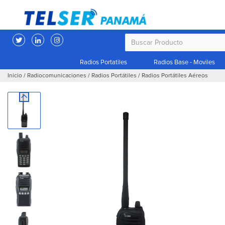
Radios Portatiles
Radios Base - Moviles
Inicio
/
Radiocomunicaciones
/
Radios Portátiles
/
Radios Portátiles Aéreos