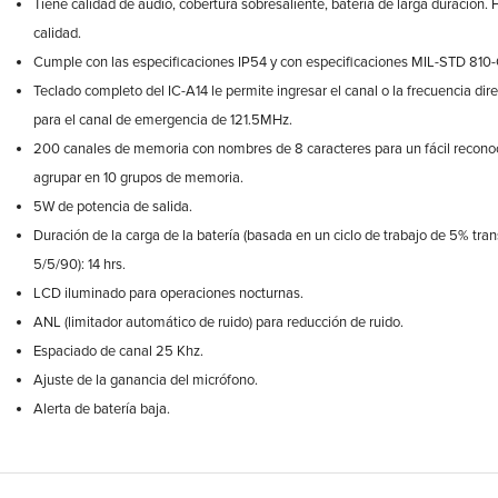
Tiene calidad de audio, cobertura sobresaliente, batería de larga duración
calidad.
Cumple con las especificaciones IP54 y con especificaciones MIL-STD 810-C, 
Teclado completo del IC-A14 le permite ingresar el canal o la frecuencia dir
para el canal de emergencia de 121.5MHz.
200 canales de memoria con nombres de 8 caracteres para un fácil recono
agrupar en 10 grupos de memoria.
5W de potencia de salida.
Duración de la carga de la batería (basada en un ciclo de trabajo de 5% tr
5/5/90): 14 hrs.
LCD iluminado para operaciones nocturnas.
ANL (limitador automático de ruido) para reducción de ruido.
Espaciado de canal 25 Khz.
Ajuste de la ganancia del micrófono.
Alerta de batería baja.