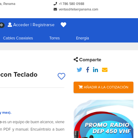
a, Panama
+1 786 580 0988
ventas@telserpanama.com
Acceder | Registrarse
0
Cables Coaxiales
Torres
Energía
Comparte
 con Teclado
AÑADIR A LA COTIZACIÓN
y mas).
o
es un equipo de buen alcance, viene
 en PDF y manual. Encuéntralo a buen