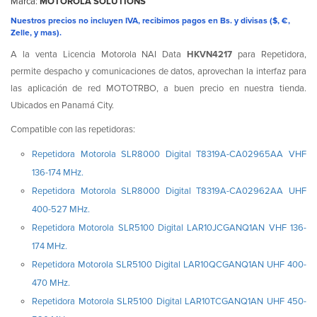
Marca:
MOTOROLA SOLUTIONS
Nuestros precios no incluyen IVA, recibimos pagos en Bs. y divisas ($, €,
Zelle, y mas).
A la venta Licencia Motorola NAI Data
HKVN4217
para Repetidora,
permite despacho y comunicaciones de datos, aprovechan la interfaz para
las aplicación de red MOTOTRBO, a buen precio en nuestra tienda.
Ubicados en Panamá City.
Compatible con las repetidoras:
Repetidora Motorola SLR8000 Digital T8319A-CA02965AA VHF
136-174 MHz.
Repetidora Motorola SLR8000 Digital T8319A-CA02962AA UHF
400-527 MHz.
Repetidora Motorola SLR5100 Digital LAR10JCGANQ1AN VHF 136-
174 MHz.
Repetidora Motorola SLR5100 Digital LAR10QCGANQ1AN UHF 400-
470 MHz.
Repetidora Motorola SLR5100 Digital LAR10TCGANQ1AN UHF 450-