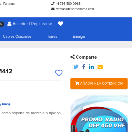
a, Panama
+1 786 580 0988
ventas@telserpanama.com
Acceder | Registrarse
0
Cables Coaxiales
Torres
Energía
Comparte
M412
AÑADIR A LA COTIZACIÓN
y mas).
como soporte de montaje o fijación,