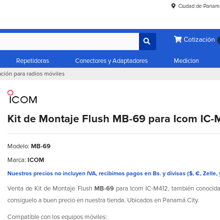
Ciudad de Panam
Cotización
Repetidoras
Conectores y Adaptadores
Medicion
ación para radios móviles
Kit de Montaje Flush MB-69 para Icom IC-
Modelo:
MB-69
Marca:
ICOM
Nuestros precios no incluyen IVA, recibimos pagos en Bs. y divisas ($, €, Zelle, 
Venta de Kit de Montaje Flush
MB-69
para Icom IC-M412, también conocida 
consíguelo a buen precio en nuestra tienda. Ubicados en Panamá City.
Compatible con los equipos móviles: