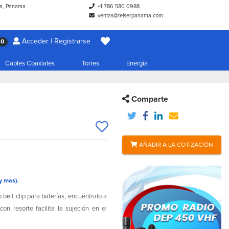
a, Panama
+1 786 580 0988
ventas@telserpanama.com
Acceder | Registrarse
0
Cables Coaxiales
Torres
Energía
Comparte
AÑADIR A LA COTIZACIÓN
y mas).
 belt clip para baterías, encuéntralo a
 resorte facilita la sujeción en el