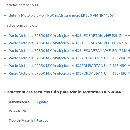
Baterías compatibles:
Batería Motorola Li-Ion 1750 mAh para radio EP350 PMNN4476A.
Radios compatibles:
Radio Motorola EP350 MX Analógico LAH03KEC8AB7AN VHF 136-174 MHz si
Radio Motorola EP350 MX Analógico LAH03KEH8AB7AN VHF 136-174 MHz co
Radio Motorola EP350 MX Analógico LAH03KEK8AB7AN VHF 136-174 MHz c
Radio Motorola EP350 MX Analógico LAH03RDC8AB7AN UHF 435-480 MHz s
Radio Motorola EP350 MX Analógico LAH03RDH8AB7AN UHF 435-480 MHz c
Radio Motorola EP350 MX Analógico LAH03RDK8AB9AN UHF 435-480 MHz 
Caracteristicas técnicas Clip para Radio Motorola HLN9844
Dimensiones:
2 Pulgadas
Resorte:
Si
Tipo de Material:
Plástico